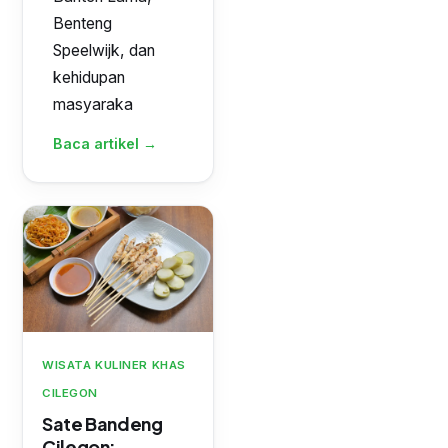
Benteng
Speelwijk, dan
kehidupan
masyaraka
Baca artikel →
WISATA KULINER KHAS
CILEGON
Sate Bandeng
Cilegon: