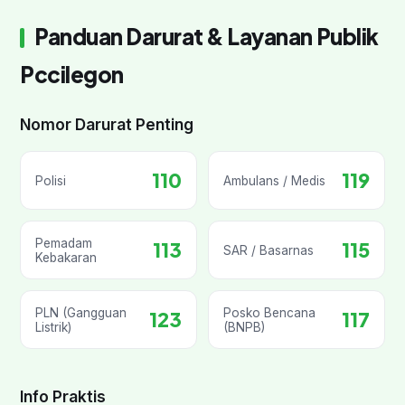
Panduan Darurat & Layanan Publik
Pccilegon
Nomor Darurat Penting
110
119
Polisi
Ambulans / Medis
Pemadam
113
115
SAR / Basarnas
Kebakaran
PLN (Gangguan
Posko Bencana
123
117
Listrik)
(BNPB)
Info Praktis